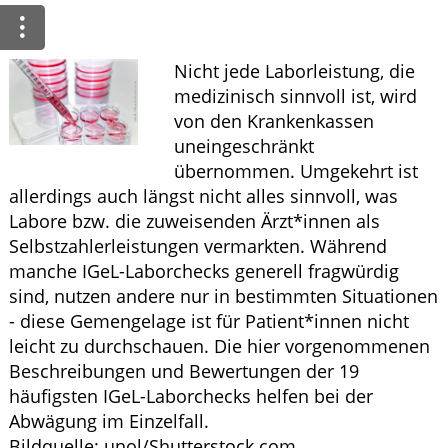
Ratgeber
Krankheiten & Therapie
Nicht jede Laborleistung, die
medizinisch sinnvoll ist, wird
HOMÖOPATHIE
von den Krankenkassen
uneingeschränkt
GESUND IM ALTER
übernommen. Umgekehrt ist
allerdings auch längst nicht alles sinnvoll, was
Labore bzw. die zuweisenden Ärzt*innen als
Selbstzahlerleistungen vermarkten. Während
manche IGeL-Laborchecks generell fragwürdig
sind, nutzen andere nur in bestimmten Situationen
- diese Gemengelage ist für Patient*innen nicht
leicht zu durchschauen. Die hier vorgenommenen
Beschreibungen und Bewertungen der 19
häufigsten IGeL-Laborchecks helfen bei der
Abwägung im Einzelfall.
Bildquelle: unol/Shutterstock.com